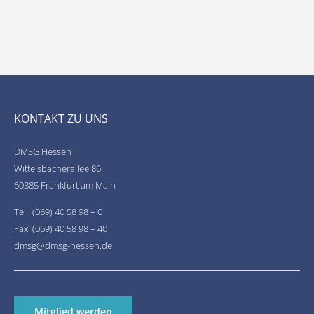
KONTAKT ZU UNS
DMSG Hessen
Wittelsbacherallee 86
60385 Frankfurt am Main
Tel.: (069) 40 58 98 – 0
Fax: (069) 40 58 98 – 40
dmsg@dmsg-hessen.de
Mitglied werden