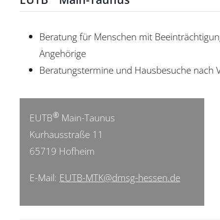
Information
Beratung für Menschen mit Beeinträchtigu
Peerakademie
Angehörige
Kliniken, Praxen, Fahr-
Beratungstermine und Hausbesuche nach 
und Pflegedienste
®
EUTB
Main-Taunus
Kurhausstraße 11
65719 Hofheim
E-Mail:
EUTB-MTK@dmsg-hessen.de