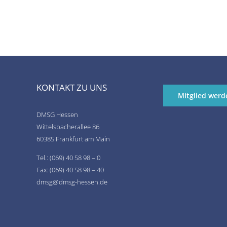
KONTAKT ZU UNS
Mitglied werd
DMSG Hessen
Wittelsbacherallee 86
60385 Frankfurt am Main
Tel.: (069) 40 58 98 – 0
Fax: (069) 40 58 98 – 40
dmsg@dmsg-hessen.de