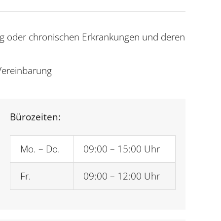
Arbeiten bei der
DMSG
EUTB® Main-Taunus
ng oder chronischen Erkrankungen und deren
EUTB® Offenbach
EUTB® Rheingau-
Taunus-Kreis
Vereinbarung
EUTB® Vogelsberg
EUTB® Wetteraukreis
Bürozeiten:
Mo. – Do.
09:00 – 15:00 Uhr
Fr.
09:00 – 12:00 Uhr