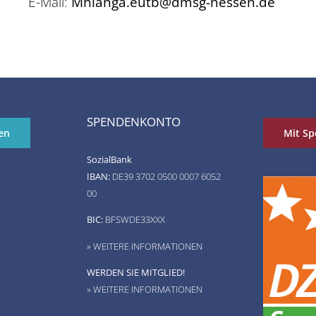
E-Mail:
Mhlanga.eutb@dmsg-hessen.de
SPENDENKONTO
en
Mit Sp
SozialBank
IBAN:
DE39 3702 0500 0007 6052
00
BIC:
BFSWDE33XXX
» WEITERE INFORMATIONEN
WERDEN SIE MITGLIED!
» WEITERE INFORMATIONEN