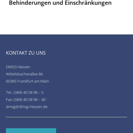
Behinderungen und Einschränkungen
KONTAKT ZU UNS
DMSG Hessen
Wittelsbacherallee 86
60385 Frankfurt am Main
Tel.: (069) 40 58 98 – 0
Fax: (069) 40 58 98 – 40
dmsg@dmsg-hessen.de