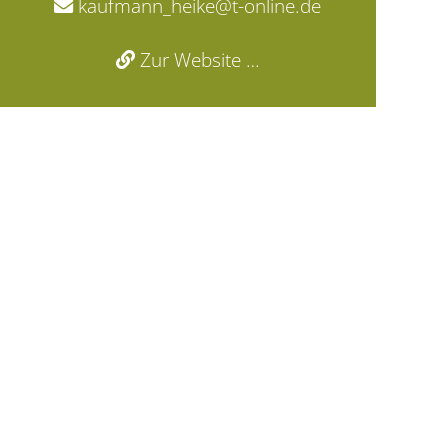
kaufmann_heike@t-online.de
Zur Website …