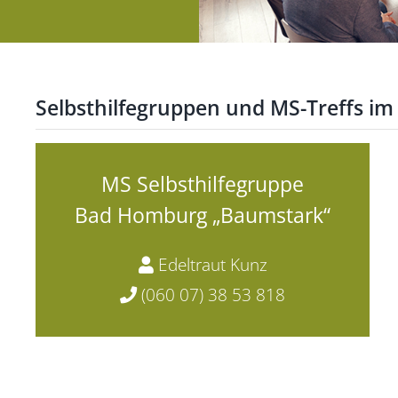
Information
Peerakademie
Selbsthilfegruppen und MS-Treffs i
Kliniken, Praxen, Fahr-
und Pflegedienste
MS Selbsthilfegruppe
Bad Homburg „Baumstark“
Edeltraut Kunz
(060 07) 38 53 818