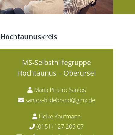
Arbeiten bei der
DMSG
EUTB® Main-Taunus
EUTB® Offenbach
m Hochtaunuskreis
EUTB® Rheingau-
Taunus-Kreis
EUTB® Vogelsberg
MS-Selbsthilfegruppe
EUTB® Wetteraukreis
Hochtaunus – Oberursel
Maria Pineiro Santos
santos-hildebrand@gmx.de
Heike Kaufmann
(0151) 127 205 07