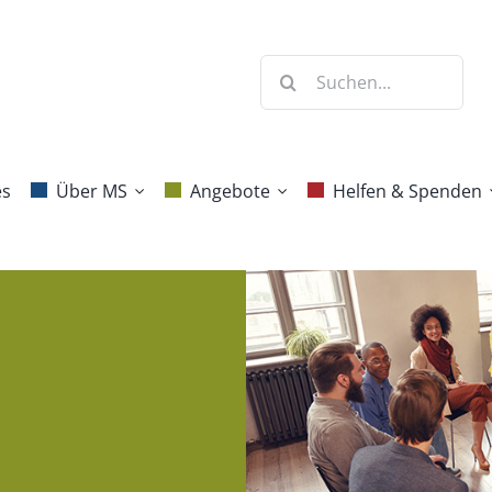
Suche
nach:
es
Über MS
Angebote
Helfen & Spenden
Krankheitsbild
Beratung
Mitgliedschaft
Diagnose
Selbsthilfe
Spenden
Behandlung &
Jahresprogramm
Erbschaften und
Forschung
Vermächtnisse
Blog Aktive
Häufige Fragen
Gesundheit
Ehrenamt
Projekte
Benefizaktionen
Kommunikation
Danke!