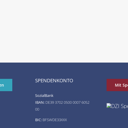
SPENDENKONTO
en
Mit Sp
SozialBank
IBAN:
DE39 3702 0500 0007 6052
00
BIC:
BFSWDE33XXX