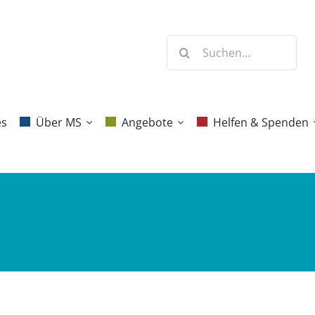
Suche
nach:
es
Über MS
Angebote
Helfen & Spenden
Krankheitsbild
Beratung
Mitgliedschaft
Diagnose
Selbsthilfe
Spenden
Behandlung &
Jahresprogramm
Erbschaften und
Forschung
Vermächtnisse
Blog Aktive
Häufige Fragen
Gesundheit
Ehrenamt
Projekte
Benefizaktionen
Kommunikation
Danke!