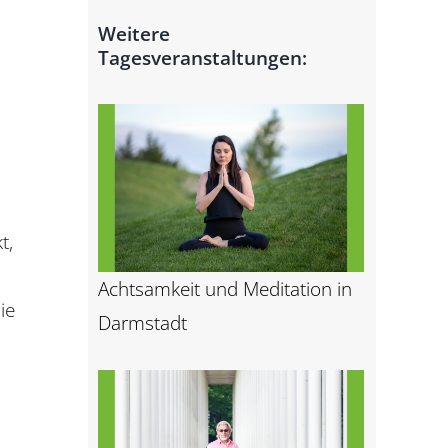
Arbeiten bei der
Weitere
DMSG
EUTB® Main-Taunus
Tagesveranstaltungen:
EUTB® Offenbach
EUTB® Rheingau-
Taunus-Kreis
EUTB® Vogelsberg
EUTB® Wetteraukreis
t,
Achtsamkeit und Meditation in
ie
Darmstadt