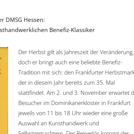
Information
der DMSG Hessen:
Peerakademie
nsthandwerklichen Benefiz-Klassiker
Kliniken, Praxen, Fahr-
und Pflegedienste
Der Herbst gilt als Jahreszeit der Veränderung,
doch er bringt auch eine beliebte Benefiz-
Tradition mit sich: den Frankfurter Herbstmark
der in diesem Jahr bereits zum 35. Mal
stattfindet. Am 2. und 3. November erwartet d
Besucher im Dominikanerkloster in Frankfurt
jeweils von 11 bis 18 Uhr wieder eine große
Auswahl an Kunsthandwerk und
Selbstgemachtem. Der Reinerlös kommt der