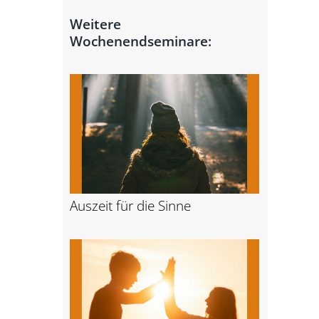
Arbeiten bei der
Weitere
DMSG
EUTB® Main-Taunus
Wochenendseminare:
EUTB® Offenbach
EUTB® Rheingau-
Taunus-Kreis
EUTB® Vogelsberg
EUTB® Wetteraukreis
Auszeit für die Sinne