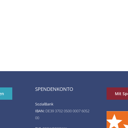
SPENDENKONTO
en
Mit Sp
SozialBank
IBAN:
DE39 3702 0500 0007 6052
00