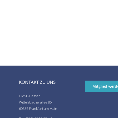
KONTAKT ZU UNS
Mitglied werd
DMSG Hessen
Wittelsbacherallee 86
60385 Frankfurt am Main