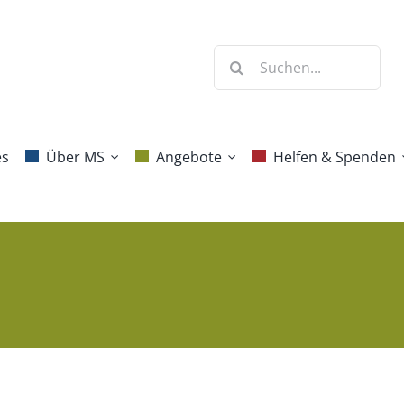
Suche
nach:
es
Über MS
Angebote
Helfen & Spenden
Krankheitsbild
Beratung
Mitgliedschaft
Diagnose
Selbsthilfe
Spenden
Behandlung &
Jahresprogramm
Erbschaften und
Forschung
Vermächtnisse
Blog Aktive
Häufige Fragen
Gesundheit
Ehrenamt
Projekte
Benefizaktionen
Kommunikation
Danke!