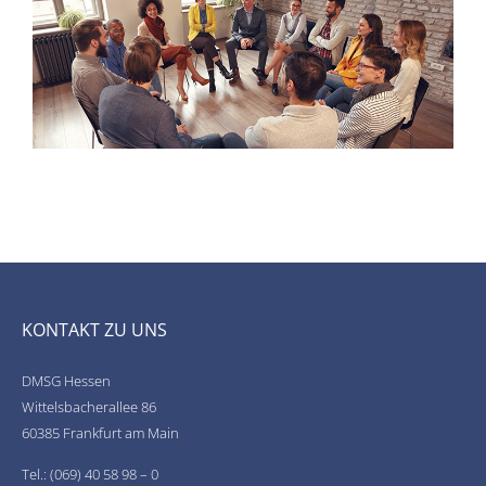
KONTAKT ZU UNS
DMSG Hessen
Wittelsbacherallee 86
60385 Frankfurt am Main
Tel.: (069) 40 58 98 – 0