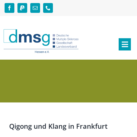
Zum
Inhalt
springen
Togg
Navi
Aktuelles
Über MS
Angebote
Helfen & Spenden
Qigong und Klang in Frankfurt