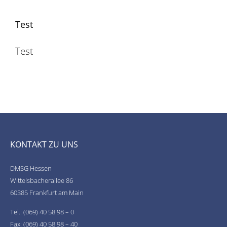
Test
Test
KONTAKT ZU UNS
DMSG Hessen
Wittelsbacherallee 86
60385 Frankfurt am Main
Tel.: (069) 40 58 98 – 0
Fax: (069) 40 58 98 – 40