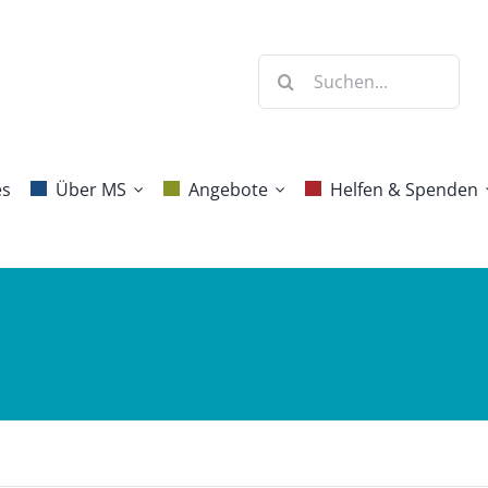
Suche
nach:
es
Über MS
Angebote
Helfen & Spenden
Krankheitsbild
Beratung
Mitgliedschaft
Diagnose
Selbsthilfe
Spenden
Behandlung &
Jahresprogramm
Erbschaften und
Forschung
Vermächtnisse
Blog Aktive
Häufige Fragen
Gesundheit
Ehrenamt
Projekte
Benefizaktionen
Kommunikation
Danke!