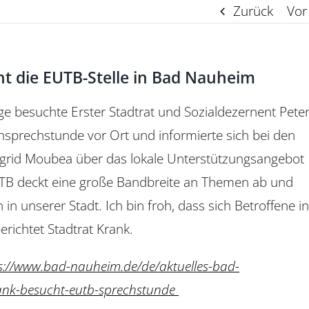
Zurück
Vor
Information
Peerakademie
ht die EUTB-Stelle in Bad Nauheim
Kliniken, Praxen, Fahr-
und Pflegedienste
 besuchte Erster Stadtrat und Sozialdezernent Pete
nsprechstunde vor Ort und informierte sich bei den
ngrid Moubea über das lokale Unterstützungsangebot
EUTB deckt eine große Bandbreite an Themen ab und
in unserer Stadt. Ich bin froh, dass sich Betroffene in
richtet Stadtrat Krank.
s://www.bad-nauheim.de/de/aktuelles-bad-
ank-besucht-eutb-sprechstunde