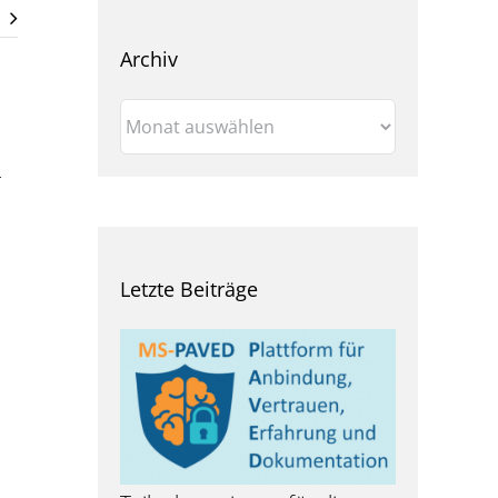
Arbeiten bei der
DMSG
EUTB® Main-Taunus
Archiv
EUTB® Offenbach
Archiv
EUTB® Rheingau-
Taunus-Kreis
r
EUTB® Vogelsberg
EUTB® Wetteraukreis
Letzte Beiträge