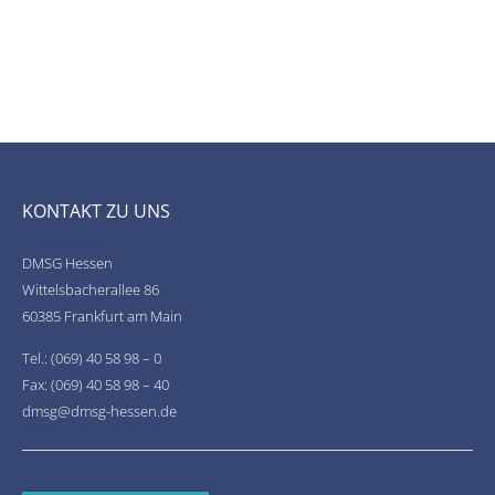
KONTAKT ZU UNS
DMSG Hessen
Wittelsbacherallee 86
60385 Frankfurt am Main
Tel.: (069) 40 58 98 – 0
Fax: (069) 40 58 98 – 40
dmsg@dmsg-hessen.de