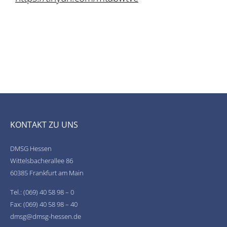
KONTAKT ZU UNS
DMSG Hessen
Wittelsbacherallee 86
60385 Frankfurt am Main
Tel.: (069) 40 58 98 – 0
Fax: (069) 40 58 98 – 40
dmsg@dmsg-hessen.de