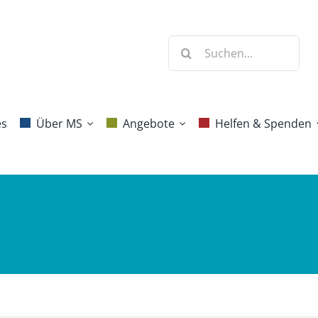
Suche
nach:
es
Über MS
Angebote
Helfen & Spenden
Krankheitsbild
Beratung
Mitgliedschaft
Diagnose
Selbsthilfe
Spenden
Behandlung &
Jahresprogramm
Erbschaften und
Forschung
Vermächtnisse
Blog Aktive
Häufige Fragen
Gesundheit
Ehrenamt
Projekte
Benefizaktionen
Kommunikation
Danke!