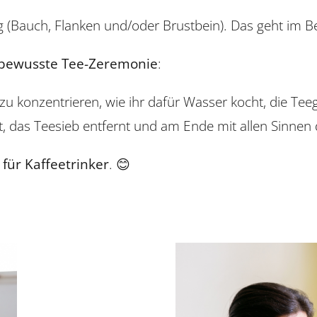
ch, Flanken und/oder Brustbein). Das geht im Bett,
bewusste Tee-Zeremonie
:
u konzentrieren, wie ihr dafür Wasser kocht, die Teegl
t, das Teesieb entfernt und am Ende mit allen Sinnen d
für Kaffeetrinker
. 😊