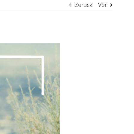
Zurück
Vor
Arbeiten bei der
DMSG
EUTB® Main-Taunus
EUTB® Offenbach
EUTB® Rheingau-
Taunus-Kreis
EUTB® Vogelsberg
EUTB® Wetteraukreis