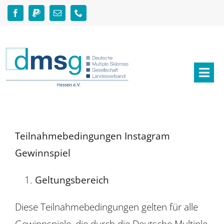
Zum
Inhalt
springen
Togg
Navi
Aktuelles
Über MS
Teilnahmebedingungen Instagram
Gewinnspiel
Angebote
Geltungsbereich
Helfen & Spenden
Diese Teilnahmebedingungen gelten für alle
Gewinnspiele, die durch die Deutsche Multiple