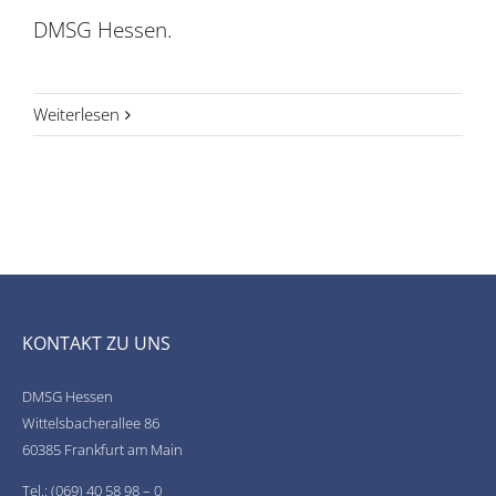
DMSG Hessen.
Weiterlesen
KONTAKT ZU UNS
DMSG Hessen
Wittelsbacherallee 86
60385 Frankfurt am Main
Tel.: (069) 40 58 98 – 0